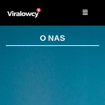
Przejdź
do
Menu
treści
O NAS