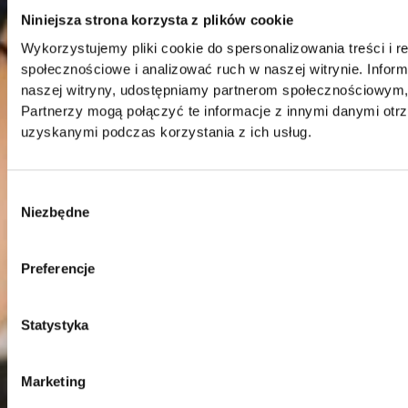
angażujących treści, aż po zarządzanie
Niniejsza strona korzysta z plików cookie
kampaniami z influencerami. Nasz zespół
Wykorzystujemy pliki cookie do spersonalizowania treści i r
ekspertów TikToka zapewnia profesjonalne
społecznościowe i analizować ruch w naszej witrynie. Inform
podejście do każdego projektu, maksymalizując
naszej witryny, udostępniamy partnerom społecznościowym
szanse na sukces Twojej marki
Partnerzy mogą połączyć te informacje z innymi danymi otr
uzyskanymi podczas korzystania z ich usług.
Wybór
Niezbędne
zgody
Preferencje
Statystyka
Marketing