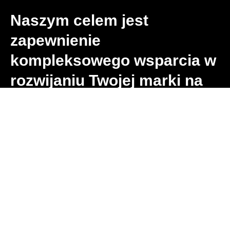
Naszym celem jest
zapewnienie
kompleksowego wsparcia w
rozwijaniu Twojej marki na
TikToku, budując silne
zaangażowanie i
rozpoznawalność
Nasza Misja
Misją Viralowcy.pl jest przekształcanie potencjału